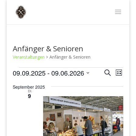
Anfänger & Senioren
Veranstaltungen
Anfänger & Senioren
Veranstaltungen
Veransta
Veran
09.09.2025
 - 
09.06.2026
Suche
Liste
Ansic
Suche
Datum
Navig
und
September 2025
wählen.
DI.
Ansichte
9
Navigati