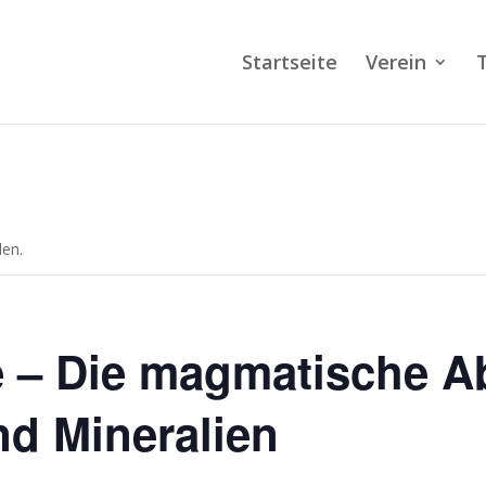
Startseite
Verein
den.
e – Die magmatische A
nd Mineralien