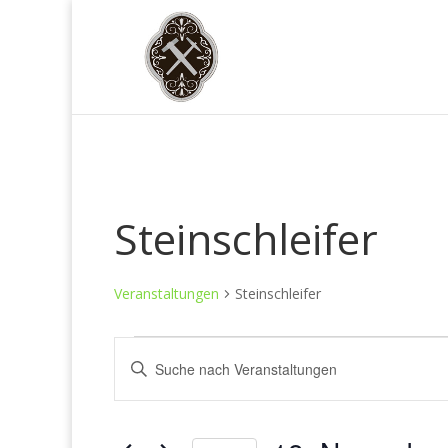
Steinschleifer
Veranstaltungen
Steinschleifer
Veranstaltungen
Veranstaltungen
Bitte
Suche
Schlüsselwort
und
eingeben.
Ansichten,
Suche