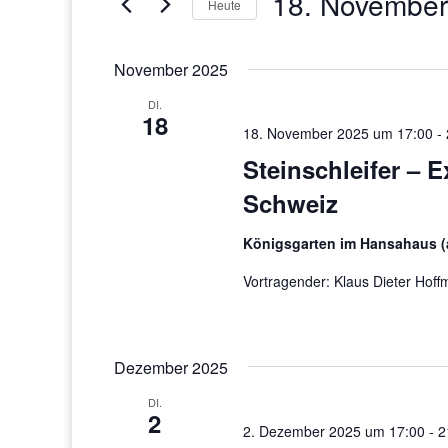
18. November
Navigation
nach
Heute
Veranstaltungen
Datum
Schlüsselwort.
wählen.
November 2025
DI.
18
18. November 2025 um 17:00
-
Steinschleifer – 
Schweiz
Königsgarten im Hansahaus (
Vortragender: Klaus Dieter Hoff
Dezember 2025
DI.
2
2. Dezember 2025 um 17:00
-
2