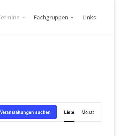
Termine
Fachgruppen
Links
Veranstaltung
Ansichten-
Veranstaltungen suchen
Liste
Monat
Navigation