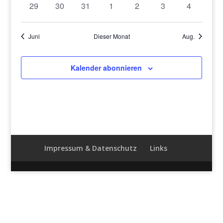
0
0
0
0
0
0
0
29
30
31
1
2
3
4
Veranstaltungen
Veranstaltungen
Veranstaltungen
Veranstaltungen
Veranstaltungen
Veranstaltungen
Veranstal
Juni
Dieser Monat
Aug.
Kalender abonnieren
Impressum & Datenschutz
Links